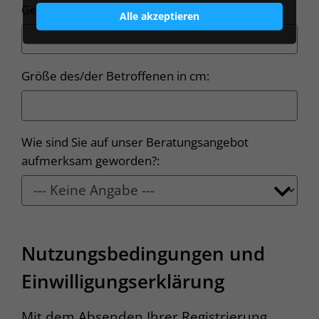
Gewicht des/der Betroffenen in kg:
Alle akzeptieren
Größe des/der Betroffenen in cm:
Wie sind Sie auf unser Beratungsangebot
aufmerksam geworden?:
Nutzungsbedingungen und
Einwilligungserklärung
Mit dem Absenden Ihrer Registrierung