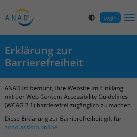
Zu
Zu
Zu
Zu
der
dem
der
dem
Login
Hauptnavigation
Inhalt
Meta-
Footer
Ha
der
der
Navigation
der
Webseite
Webseite
der
Webseite
Erklärung zur
Webseite
Barrierefreiheit
ANAD ist bemüht, ihre Website im Einklang
mit der Web Content Accessibility Guidelines
(WCAG 2.1) barrierefrei zugänglich zu machen.
Diese Erklärung zur Barrierefreiheit gilt für
anad.assisto.online
.