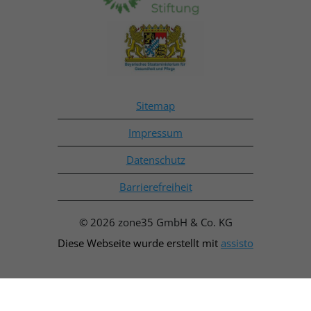
Sitemap
Impressum
Datenschutz
Barrierefreiheit
© 2026 zone35 GmbH & Co. KG
Diese Webseite wurde erstellt mit
assisto